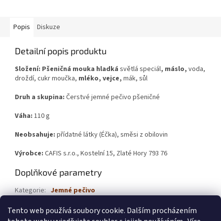
Popis
Diskuze
Detailní popis produktu
Složení: Pšeničná mouka hladká
světlá speciál
, máslo,
voda,
droždí, cukr moučka,
mléko, vejce,
mák, sůl
Druh a skupina:
Čerstvé jemné pečivo pšeničné
Váha:
110 g
Neobsahuje:
přídatné látky (Éčka), směsi z obilovin
Výrobce:
CAFIS s.r.o., Kostelní 15, Zlaté Hory 793 76
Doplňkové parametry
Kategorie
:
Jemné pečivo
Hmotnost
:
0.1 kg
Tento web používá soubory cookie. Dalším procházením