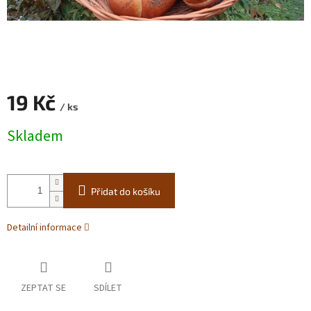
19 Kč
/ ks
Měrná
Skladem
cena:
Přidat do košíku
Detailní informace
ZEPTAT SE
SDÍLET