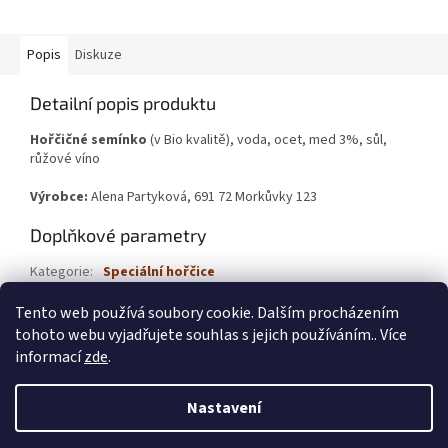
Popis
Diskuze
Detailní popis produktu
Hořčičné semínko
(v Bio kvalitě), voda, ocet, med 3%, sůl,
růžové víno
Výrobce:
Alena Partyková, 691 72 Morkůvky 123
Doplňkové parametry
Kategorie
:
Speciální hořčice
Hmotnost
:
0.2 kg
Tento web používá soubory cookie. Dalším procházením
tohoto webu vyjadřujete souhlas s jejich používáním.. Více
Z
informací
zde
.
á
Vytvořil Shoptet
p
Nastavení
a
t