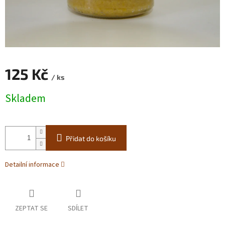
125 Kč
/ ks
Měrná
Skladem
cena:
Přidat do košíku
Detailní informace
ZEPTAT SE
SDÍLET