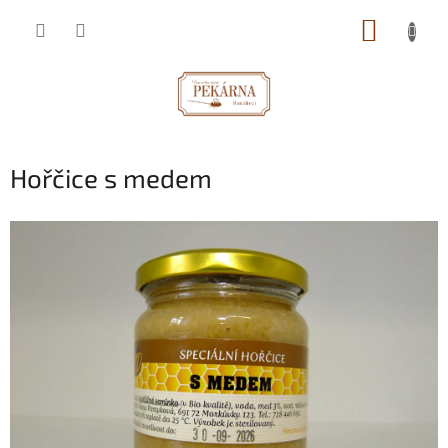
Přejít
NÁKUP
na
obsah
KOŠÍK
Hořčice s medem