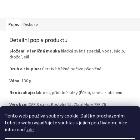
Popis
Diskuze
Detailní popis produktu
Složení:
Pšeničná mouka
hladká světlá speciál, voda, sádlo,
droždí, sůl
Druh a skupina:
Čerstvé běžné pečivo pšeničné
Váha:
130 g
Neobsahuje:
laktózu, přídatné látky (Éčka), směsi z obilovin
Výrobce:
CAFIS s.r.o., Kostelní 15, Zlaté Hory 793 76
Tento web používá soubory cookie. Dalším procházením
tohoto webu vyjadřujete souhlas s jejich používáním.. Více
Z
informací
zde
.
á