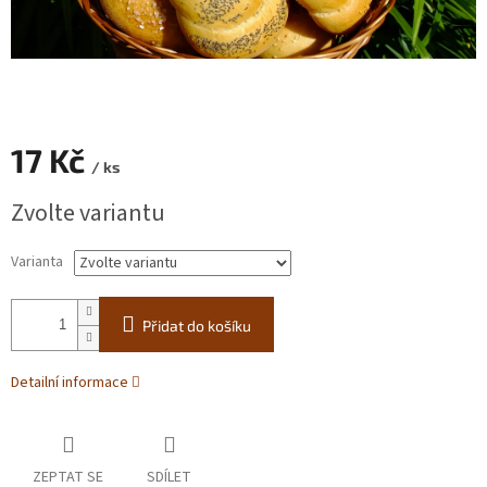
17 Kč
/ ks
Měrná
Zvolte variantu
cena:
Varianta
Přidat do košíku
Detailní informace
ZEPTAT SE
SDÍLET