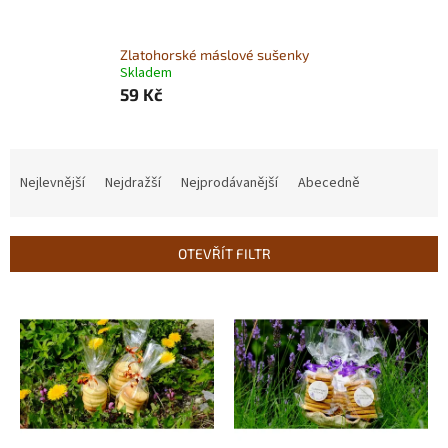
Zlatohorské máslové sušenky
Skladem
59 Kč
Ř
a
Nejlevnější
Nejdražší
Nejprodávanější
Abecedně
z
e
n
OTEVŘÍT FILTR
í
p
V
r
ý
o
p
d
i
u
s
k
p
t
r
ů