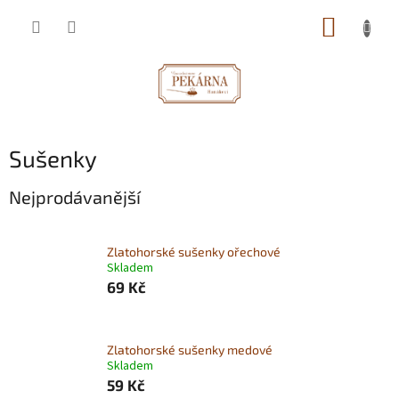
Přejít
NÁKUP
na
obsah
KOŠÍK
Sušenky
Nejprodávanější
Zlatohorské sušenky ořechové
Skladem
69 Kč
Zlatohorské sušenky medové
Skladem
59 Kč