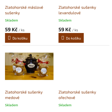
o
d
Zlatohorské máslové
Zlatohorské sušenky
u
sušenky
levandulové
k
Skladem
Skladem
t
59 Kč
59 Kč
ů
/ ks
/ ks
Do košíku
Do košíku
Zlatohorské sušenky
Zlatohorské sušenky
medové
ořechové
Skladem
Skladem