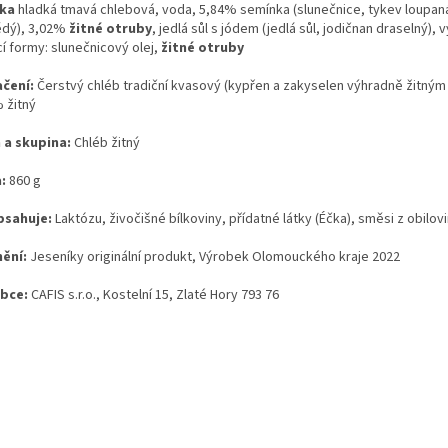
ka
hladká tmavá chlebová, voda, 5,84% semínka (slunečnice, tykev loupaná,
ědý), 3,02%
žitné otruby
, jedlá sůl s jódem (jedlá sůl, jodičnan draselný),
í formy: slunečnicový olej,
žitné otruby
čení:
Čerstvý chléb tradiční kvasový (kypřen a zakyselen výhradně žitný
 žitný
 a skupina:
Chléb žitný
:
860 g
sahuje:
Laktózu, živočišné bílkoviny, přídatné látky (Éčka), směsi z obilov
ění:
Jeseníky originální produkt, Výrobek Olomouckého kraje 2022
obce:
CAFIS s.r.o., Kostelní 15, Zlaté Hory 793 76