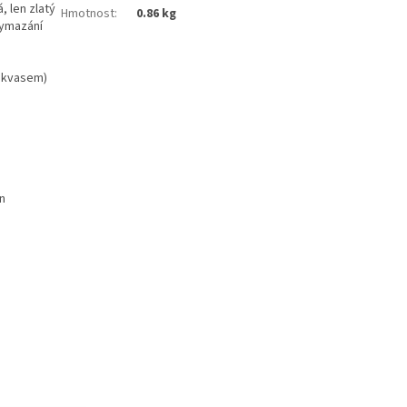
 len zlatý
Hmotnost
:
0.86 kg
 vymazání
m kvasem)
in