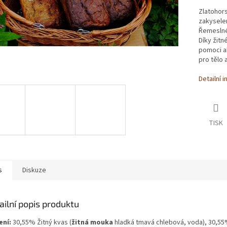
Zlatohors
zakysele
Řemeslné
Díky žitn
pomoci a
pro tělo a
Detailní 
TISK
s
Diskuze
ailní popis produktu
ení:
30,55% Žitný kvas (
žitná mouka
hladká tmavá chlebová, voda), 30,5