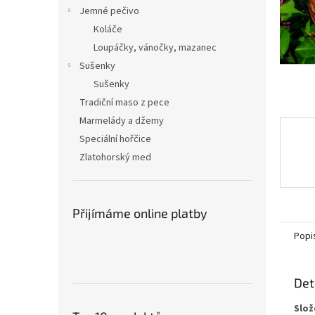
n
Jemné pečivo
e
Koláče
l
Loupáčky, vánočky, mazanec
Sušenky
Sušenky
Tradiční maso z pece
Marmelády a džemy
Speciální hořčice
Zlatohorský med
Přijímáme online platby
Popi
Det
Slož