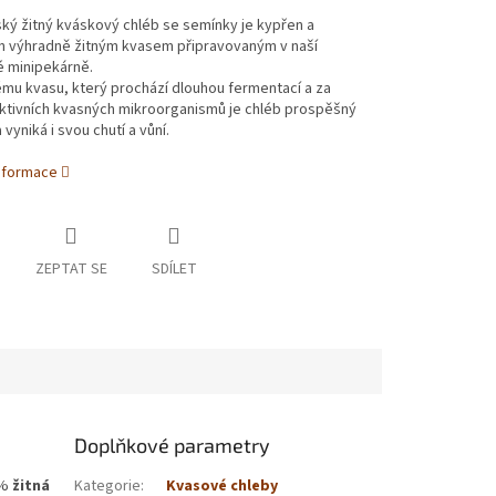
ký žitný kváskový chléb se semínky je kypřen a
n výhradně žitným kvasem připravovaným v naší
 minipekárně.
ému kvasu, který prochází dlouhou fermentací a za
ktivních kvasných mikroorganismů je chléb prospěšný
 vyniká i svou chutí a vůní.
informace
ZEPTAT SE
SDÍLET
Doplňkové parametry
5%
žitná
Kategorie
:
Kvasové chleby