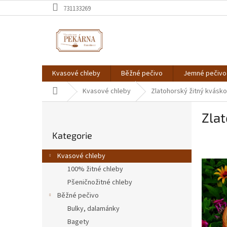
Přejít
731133269
na
obsah
Kvasové chleby
Běžné pečivo
Jemné pečivo
Domů
Kvasové chleby
Zlatohorský žitný kvásk
P
Zlat
o
Přeskočit
s
Kategorie
kategorie
t
r
Kvasové chleby
a
100% žitné chleby
n
Pšeničnožitné chleby
n
í
Běžné pečivo
p
Bulky, dalamánky
a
Bagety