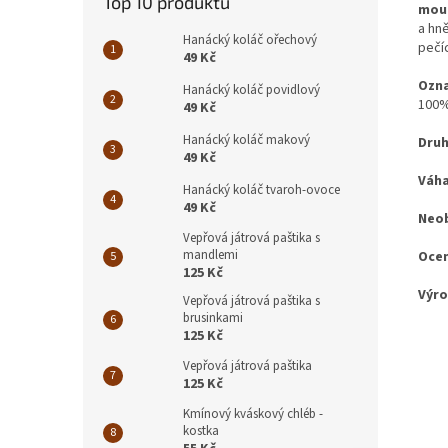
Top 10 produktů
mou
a hn
Hanácký koláč ořechový
pečíc
49 Kč
Ozna
Hanácký koláč povidlový
100%
49 Kč
Hanácký koláč makový
Druh
49 Kč
Váha
Hanácký koláč tvaroh-ovoce
49 Kč
Neob
Vepřová játrová paštika s
mandlemi
Ocen
125 Kč
Výr
Vepřová játrová paštika s
brusinkami
125 Kč
Vepřová játrová paštika
125 Kč
Kmínový kváskový chléb -
kostka