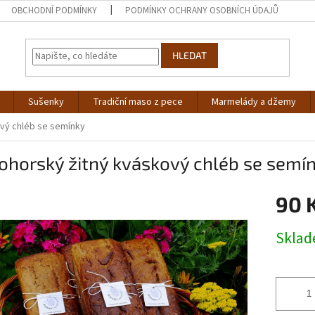
OBCHODNÍ PODMÍNKY
PODMÍNKY OCHRANY OSOBNÍCH ÚDAJŮ
HLEDAT
Sušenky
Tradiční maso z pece
Marmelády a džemy
ový chléb se semínky
ohorský žitný kváskový chléb se semí
90 
Měrná
Skla
cena: