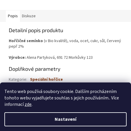
Popis
Diskuze
Detailní popis produktu
Hořčičné semínko
(v Bio kvalitě), voda, ocet, cukr, sůl, červený
pepř 2%
Výrobce:
Alena Partyková, 691 72 Morkůvky 123
Doplňkové parametry
Kategorie
:
Speciální hořčice
Hmotnost
:
0.2 kg
Tento web používá soubory cookie. Dalším procházením
tohoto webu vyjadřujete souhlas s jejich používáním.. Více
Z
informací
zde
.
á
Vytvořil Shoptet
p
Nastavení
a
t