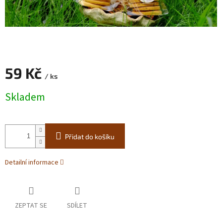
59 Kč
/ ks
Měrná
Skladem
cena:
Přidat do košíku
Detailní informace
ZEPTAT SE
SDÍLET