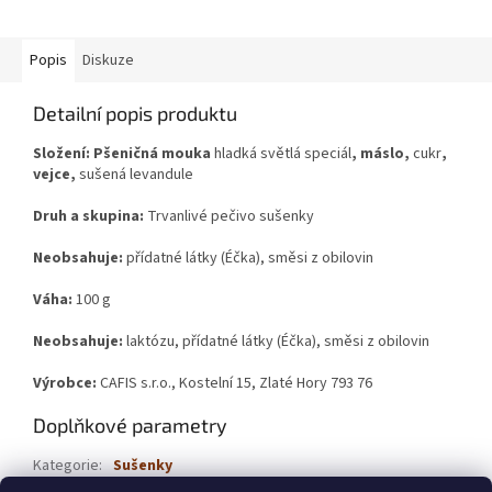
Popis
Diskuze
Detailní popis produktu
Složení: Pšeničná mouka
hladká světlá speciál
, máslo,
cukr
,
vejce,
sušená levandule
Druh a skupina:
Trvanlivé pečivo sušenky
Neobsahuje:
přídatné látky (Éčka), směsi z obilovin
Váha:
100 g
Neobsahuje:
laktózu, přídatné látky (Éčka), směsi z obilovin
Výrobce:
CAFIS s.r.o., Kostelní 15, Zlaté Hory 793 76
Doplňkové parametry
Kategorie
:
Sušenky